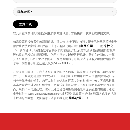
国家/地区
*
立刻下载
您只有在同意订阅我们定制化的新闻通讯后，才能免费下载我们提供的文件。
如果您愿意接收我们的新闻通讯，请点击“立刻下载”按钮，即表示您同意通过电子
邮件接收艾力蒙塔分析仪器（上海）有限公司及我们
集团公司
的
个性化
新闻通讯，我们通过结合接收和阅读确认书以及有关您点击的链接的信息来
评估您在已发送的新闻通讯中的用户行为，以便进行统计。我们在此指出，一部
分子公司位于EU/EEA以外的地区，在这些地区，可能没法保证有足够的数据保护
水平（例如基于欧盟达成共识的Art. 45 GDPR）。
在您同意的前提下，我方才会处理您的个人数据。其法律依据为中国《网络安全
法》、《网络交易监督管理办法》、《电信和互联网用户个人信息保护规定》等
相关法律法规的规定。您可以随时撤销您的同意，并在短期内生效，无需承担除
基本传输费用以外的任何费用。您取消同意的决定，不会影响此前基于您的同意
而幵展的个人信息处理。您可以通过点击每期新闻通讯中提供的退订链接，通过
电子邮件向sales-China@elementar.com或者通过此政策中提供的联系方式发送消息
来取消您的同意。更多信息，请参阅我们的
隐私政策。