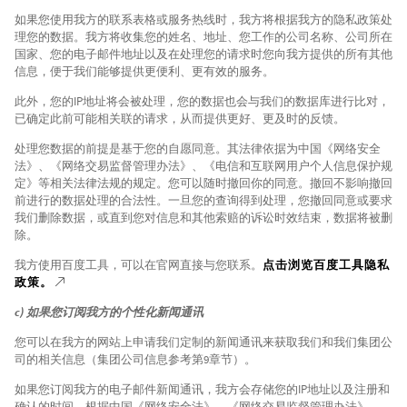
如果您使用我方的联系表格或服务热线时，我方将根据我方的隐私政策处
理您的数据。我方将收集您的姓名、地址、您工作的公司名称、公司所在
国家、您的电子邮件地址以及在处理您的请求时您向我方提供的所有其他
信息，便于我们能够提供更便利、更有效的服务。
此外，您的IP地址将会被处理，您的数据也会与我们的数据库进行比对，
已确定此前可能相关联的请求，从而提供更好、更及时的反馈。
处理您数据的前提是基于您的自愿同意。其法律依据为中国《网络安全
法》、《网络交易监督管理办法》、《电信和互联网用户个人信息保护规
定》等相关法律法规的规定。您可以随时撤回你的同意。撤回不影响撤回
前进行的数据处理的合法性。一旦您的查询得到处理，您撤回同意或要求
我们删除数据，或直到您对信息和其他索赔的诉讼时效结束，数据将被删
除。
我方使用百度工具，可以在官网直接与您联系。
点击浏览百度工具隐私
政策。
c) 如果您订阅我方的个性化新闻通讯
您可以在我方的网站上申请我们定制的新闻通讯来获取我们和我们集团公
司的相关信息（集团公司信息参考第9章节）。
如果您订阅我方的电子邮件新闻通讯，我方会存储您的IP地址以及注册和
确认的时间。根据中国《网络安全法》、《网络交易监督管理办法》、