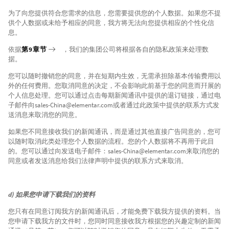
为了向您提供符合您需求的信息，您需要提供您的个人数据。如果您不提
供个人数据或未给予相应的同意，我方将无法向您提供相应的个性化信
息。
依据
第9章节
，我们的集团公司将根据各自的隐私政策来处理数
据。
您可以随时撤销您的同意，并在短期内生效，无需承担除基本传输费用以
外的任何费用。您取消同意的决定，不会影响此前基于您的同意而幵展的
个人信息处理。您可以通过点击每期新闻通讯中提供的退订链接，通过电
子邮件向sales-China@elementar.com或者通过此政策中提供的联系方式发
送消息来取消您的同意。
如果您不同意接收我们的新闻通讯，而是通过其他直接广告同意的，您可
以随时取消此类处理您个人数据的流程。您的个人数据将不再用于此目
的。您可以通过向发送电子邮件：sales-China@elementar.com来取消您的
同意或者发送消息给我们法律声明中提供的联系方式来取消。
d) 如果您申请下载我们的资料
您只有在同意订阅我方的新闻通讯后，才能免费下载我方提供的资料。当
您申请下载我方的文件时，您同时同意接收我方根据您的兴趣定制的新闻