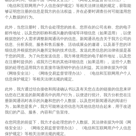
《电信和互联网用户个人信息保护规定》等相关法律法规的规定，获取能
够证明您注册的信息是我方的合法权益，并在必要时调查任何可能滥用您
个人数据的行为。
此外，当您注册时，我方会处理您的姓名、您所在的公司名称、您的电子
邮件地址，以及您的职称和感兴趣的领域等详细信息（如果适用），以便
根据您的个人需求调整新闻通讯中的信息。新闻通讯包含关于我方公司的
信息、分析系统、服务和售后服务、活动或展会的邀请，以及基于您的详
细信息并根据您的兴趣所定制的技术信息。发送此类信息的法律依据是基
于您的同意。为了向您发送信息，我方将使用您的电子邮件地址，以及您
在注册时提供的，或我方已有的其他详细信息（如果适用）。这些个人数
据的处理也适用我方在直接市场营销中的合法利益。其法律依据为中国
《网络安全法》、《网络交易监督管理办法》、《电信和互联网用户个人
信息保护规定》等相关法律法规的规定。
此外，我方通过结合接收和阅读确认书以及有关您点击的链接的信息来评
估您在已发送的新闻通讯中的用户行为，以便进行统计。我方分析您在注
册新闻通讯时表示的兴趣和您的个人数据，以及您对新闻通讯的阅读行
为，如果您是客户，我方可能将这些信息与其他信息结合起来，用于改进
我们的产品、服务、内容和广告宣传。
在您同意的前提下，我方才会处理您的个人数据。其法律依据为中国《网
络安全法》、《网络交易监督管理办法》、《电信和互联网用户个人信息
保护规定》等相关法律法规的规定。