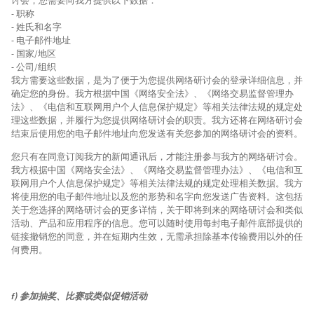
讨会，您需要向我方提供以下数据：
- 职称
- 姓氏和名字
- 电子邮件地址
- 国家/地区
- 公司/组织
我方需要这些数据，是为了便于为您提供网络研讨会的登录详细信息，并
确定您的身份。我方根据中国《网络安全法》、《网络交易监督管理办
法》、《电信和互联网用户个人信息保护规定》等相关法律法规的规定处
理这些数据，并履行为您提供网络研讨会的职责。我方还将在网络研讨会
结束后使用您的电子邮件地址向您发送有关您参加的网络研讨会的资料。
您只有在同意订阅我方的新闻通讯后，才能注册参与我方的网络研讨会。
我方根据中国《网络安全法》、《网络交易监督管理办法》、《电信和互
联网用户个人信息保护规定》等相关法律法规的规定处理相关数据。我方
将使用您的电子邮件地址以及您的形势和名字向您发送广告资料。这包括
关于您选择的网络研讨会的更多详情，关于即将到来的网络研讨会和类似
活动、产品和应用程序的信息。您可以随时使用每封电子邮件底部提供的
链接撤销您的同意，并在短期内生效，无需承担除基本传输费用以外的任
何费用。
f) 参加抽奖、比赛或类似促销活动