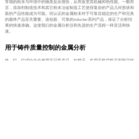
常细的粉末与环境中的物质反应很快，从而改变其机械和热性能。一般而
言，添加剂制造技术和其它粉末冶金制造工艺使得复杂的产品几何形状和
新的产品性能成为可能。经认证的金属粉末对于可靠且稳定的生产和完美
的最终产品至关重要。该创新、可靠的inductar系列产品，保证了分析结
果的快速准确。这使我们的金属分析仪和先进的生产流程一样灵活和快
速。
用于铸件质量控制的金属分析
铁、铝、钴或钛合金被用于日常产品，如梯子，也用于航空航天和医疗技
术等高科技行业。在整个过程链中控制化学成分确保了高效生产和最佳的
产品质量。对金属中碳、硫、氧、氮、氢元素的分析有助于开发新型的高
性能部件，保证铸件的稳定生产。在对已生产的管道或其他金属半成品进
行日常检查时，质量控制也是优先的。
快速、精准的合金材料鉴别(PMI)
合金材料鉴别用于分析和识别金属或其合金成分，以便质量控制和过程控
制。光发射光谱技术(OES)是目前更完整的分析技术，是市场上更成熟的
技术。不仅主要合金元素可由OES测定，而且可以测定ppm范围内的痕量
元素。当需要快速、精准测量低原子数元素如C、P、S、B、Li、Be、
Ca、Si、Mg、Al时，同时需要测定双相钢中的N时，OES是首选之一。创