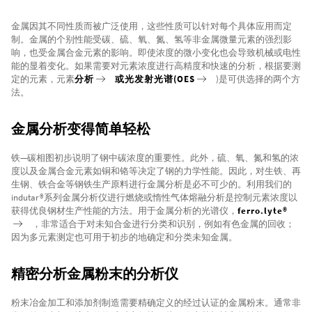
金属因其不同性质而被广泛使用，这些性质可以针对每个具体应用而定
制。金属的个别性能受碳、硫、氧、氮、氢等非金属微量元素的强烈影
响，也受金属合金元素的影响。即使浓度的微小变化也会导致机械或电性
能的显着变化。如果需要对元素浓度进行高精度和快速的分析，根据要测
定的元素，元素
分析
或光发射光谱(OES
)是可供选择的两个方
法。
金属分析变得简单轻松
铁—碳相图初步说明了钢中碳浓度的重要性。此外，硫、氧、氮和氢的浓
度以及金属合金元素如铜和铬等决定了钢的力学性能。因此，对生铁、再
生钢、铁合金等钢铁生产原料进行金属分析是必不可少的。利用我们的
indutar®系列金属分析仪进行燃烧或惰性气体熔融分析是控制元素浓度以
获得优良钢材生产性能的方法。用于金属分析的光谱仪，
ferro.lyte®
，非常适合于对未知合金进行分类和识别，例如有色金属的回收；
因为多元素测定也可用于初步的地确定和分类未知金属。
精密分析金属粉末的分析仪
粉末冶金加工和添加剂制造需要精确定义的经过认证的金属粉末。通常非