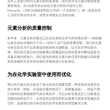
化学工业是CHNOS元素分析的发源地，现代化学与元素分析的发展
紧密相连。自120多年前自动化元素分析技术诞生之初，
Elementar（当时为德国贺利氏公司的一个业务部门）便一直是化学
工业的可靠合作伙伴，深受全球领先企业的信赖。
元素分析的质量控制
多年来，元素分析的重点已从其在有机化学中的经典应用——例如确
认新合成化合物的分子式——转向工业产品的质量控制。我们的元素
分析仪旨在为产品质量提供精准的关键数据。以汽车冬季轮胎为
例，我们的元素分析仪能够通过测量硫的交联程度来判断轮胎是否
具备足够的抓地力。我们提供的有机元素分析仪系列能够以高精度
和高准确性对化学和生物化学物质进行分析表征。
为在化学实验室中使用而优化
我们的元素分析仪提供了较大的动态测量范围，即使相对浓度存在
很大差异（例如，在高碳含量的情况下，痕量氮或硫）。得益于我
们独特的定量燃烧和气体分离技术，可以分析亚毫克至三位数毫克
范围内的样品尺寸，从而在样品类型和样品重量方面具有普遍的灵
活性。这使我们的分析仪成为化学实验室的理想解决方案。