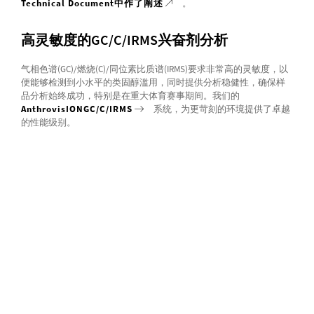
Technical Document中作了阐述
。
高灵敏度的GC/C/IRMS兴奋剂分析
气相色谱(GC)/燃烧(C)/同位素比质谱(IRMS)要求非常高的灵敏度，以
便能够检测到小水平的类固醇滥用，同时提供分析稳健性，确保样
品分析始终成功，特别是在重大体育赛事期间。我们的
AnthrovisIONGC/C/IRMS
系统，为更苛刻的环境提供了卓越
的性能级别。
超强的兴奋剂检测数据处理
我们的
lyticOS®软件
，为反兴奋剂检测实验室提供了一系列强
大的功能。所有的数据处理都在lyticOS®内完成，这意味着所有的数
据处理都可以追溯到原始仪器数据。我们Peak Mapping算法能够自动
检测USADA-33和USADA-34等同位素标准，并自动应用同位素校准。
最后，我们的计算功能能够自动计算内源参考化合物(ERC)和目标化
合物(TC)，并标记是否位于允许范围之内。
用于兴奋剂检测的仪器