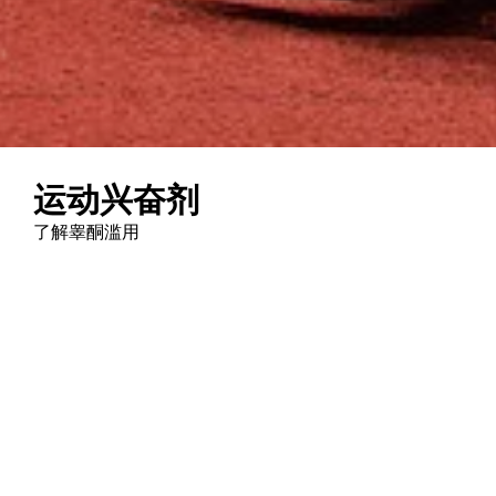
运动兴奋剂
了解睾酮滥用