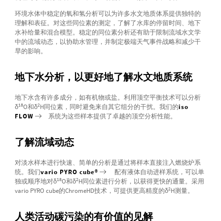
环境水体中稳定的氧和氢分析可以为许多水文地质体系提供独特的
理解和表征。对这些同位素的测定，了解了水库的停留时间、地下
水补给量和混合模型。稳定的同位素分析还有助于限制流域水文学
中的流域动态，以协助水管理，并制定极端天气事件战略和减少干
旱的影响。
地下水分析，以更好地了解水文地质系统
地下水含有许多成分，如有机物或盐。利用顶空平衡技术可以分析
18
2
δ
O和δ
H同位素，同时避免来自其它组分的干扰。我们的
iso
FLOW
系统为这些样本提供了卓越的顶空分析性能。
了解流域动态
对淡水样本进行快速、简单的分析是通过将样本直接注入燃烧炉系
统。我们
vario PYRO cube®
配有液体自动进样系统，可以单
18
2
独或顺序地对δ
O和δ
H同位素进行分析，以获得更快的通量。采用
2
vario PYRO cube的ChromeHD技术，可提供更高精度的δ
H测量。
人类活动碳污染的有价值的见解