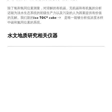
除了氧和氢同位素测量，对溶解的有机碳、无机碳和有机氮的分析
还能为淡水生态系统的初级生产力以及污染的人为因素提供有价值
的见解。我们新的
iso TOC® cube
是唯一能够分析低浓度水样
中碳和氮同位素的系统。
水文地质研究相关仪器
更多