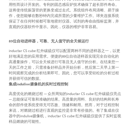
用性而设计开发的。专利的固态感应炉技术确保了超长部件寿命。
这将使传统振荡管的更换变成过去式。系统组件布局清晰、易于操
作，使您能够在数秒钟内完成所需的少量维护工作。球夹连接系统
保证了在任何时候都可靠地密封仪器。试剂的寿命由指标监测，并
直观的仪器软件中显示。因此，仪器的维护非常容易。
89位自动进样器，可靠、无人值守的全天候运行
inductar CS cube 红外碳硫仪可以配置两种不同的进样器之一，以更
好地满足您的应用需求。便捷的89位自动进样器实现完全自动化的
高通量操作，可以全天候进行可靠且无人值守的分析。在结束您一
天的工作之前，只需准备好样品并开始分析，然后第二天早上第一
时间观察完成的分析结果即可。因此，您可以享受轻松的分析过程
并获得可信的数据。
集成indulive摄像机的实时过程控制
高度优化的燃烧过程 — 众所周知的inductar CS cube 红外碳硫仪亮点
— 总能保证可靠和准确的结果。高质量的用料、良好的结构和长寿
命的部件使系统变得无可匹敌、强健和耐用。然而，对于过程控制
来说，对燃烧过程进行直观的监控是非常有价值的。有了集成在仪
器中的indulive摄像机，inductar CS cube 红外碳硫仪提供了实时监视
样品燃烧的可能性。