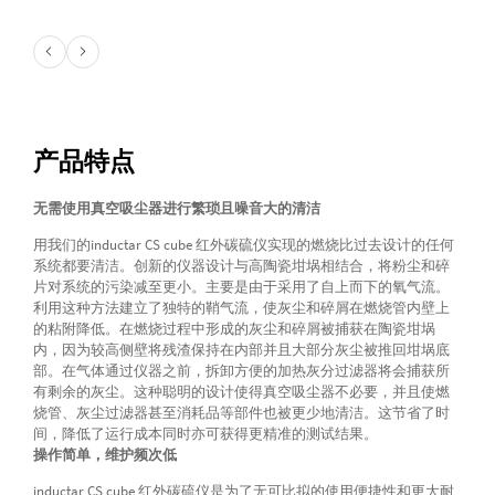
产品特点
无需使用真空吸尘器进行繁琐且噪音大的清洁
用我们的inductar CS cube 红外碳硫仪实现的燃烧比过去设计的任何
系统都要清洁。创新的仪器设计与高陶瓷坩埚相结合，将粉尘和碎
片对系统的污染减至更小。主要是由于采用了自上而下的氧气流。
利用这种方法建立了独特的鞘气流，使灰尘和碎屑在燃烧管内壁上
的粘附降低。在燃烧过程中形成的灰尘和碎屑被捕获在陶瓷坩埚
内，因为较高侧壁将残渣保持在内部并且大部分灰尘被推回坩埚底
部。在气体通过仪器之前，拆卸方便的加热灰分过滤器将会捕获所
有剩余的灰尘。这种聪明的设计使得真空吸尘器不必要，并且使燃
烧管、灰尘过滤器甚至消耗品等部件也被更少地清洁。这节省了时
间，降低了运行成本同时亦可获得更精准的测试结果。
操作简单，维护频次低
inductar CS cube 红外碳硫仪是为了无可比拟的使用便捷性和更大耐