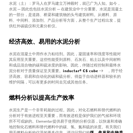
水泥（土）：罗马人在罗马建立万神殿时，就已广为人知。如今，
水泥 — 因此也包括水泥分析 — 在建筑业中十分重要。水泥是混凝土
的一部分，是道路、桥梁和建筑物的头号建筑材料。从燃料、原
料、中间料、添加剂、产品分析等方面，从整个生产过程出发，提
供红外碳硫仪和元素分析仪。
经济高效、易用的水泥分析
水泥在混凝土中用作水力粘结剂。因此，凝固速率和强度等性能对
其应用至关重要。这些性能受到原料、石灰石、粘土以及中间材料
和成品混合物的碳和硫浓度的影响。因此，伴随过程控制和最终水
泥分析对于质量保证至关重要。
inductar® CS cube
，用于经
济高效、容易和自动化的碳和硫分析。得益于自动进样器和较长的
维护间隔，可以有更多的时间去完成其他任务。
燃料分析以提高生产效率
水泥生产是一个非常耗能的过程。因此，对化石燃料和替代燃料的
分析对于有效进程至关重要，而有效进程是保护我们的气候和环境
所不可或缺的。Elementar提供易于使用的分析仪器，以快速和准确
地控制化石燃料和替代燃料中的碳、氢、氮和硫的浓度。有关我们
用于燃料分析的仪器的更多信息，请访问我们的
煤、焦炭和生物质