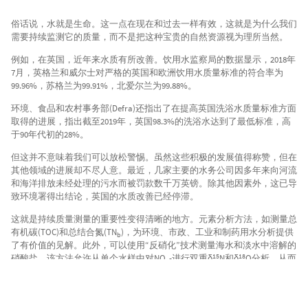
俗话说，水就是生命。这一点在现在和过去一样有效，这就是为什么我们
需要持续监测它的质量，而不是把这种宝贵的自然资源视为理所当然。
例如，在英国，近年来水质有所改善。饮用水监察局的数据显示，2018年
7月，英格兰和威尔士对严格的英国和欧洲饮用水质量标准的符合率为
99.96%，苏格兰为99.91%，北爱尔兰为99.88%。
环境、食品和农村事务部(Defra)还指出了在提高英国洗浴水质量标准方面
取得的进展，指出截至2019年，英国98.3%的洗浴水达到了最低标准，高
于90年代初的28%。
但这并不意味着我们可以放松警惕。虽然这些积极的发展值得称赞，但在
其他领域的进展却不尽人意。最近，几家主要的水务公司因多年来向河流
和海洋排放未经处理的污水而被罚款数千万英镑。除其他因素外，这已导
致环境署得出结论，英国的水质改善已经停滞。
这就是持续质量测量的重要性变得清晰的地方。元素分析方法，如测量总
有机碳(TOC)和总结合氮(TN
)，为环境、市政、工业和制药用水分析提供
b
了有价值的见解。此外，可以使用“反硝化”技术测量海水和淡水中溶解的
15
18
硝酸盐。该方法允许从单个水样中对NO
-进行双重δ
N和δ
O分析，从而
3
更好地理解产生N
O的生物途径。
2
水中的TOC和TN
水平是判断是否存在腐烂的天然有机物以及诸如杀虫
b
剂、化肥和工业化学品等合成元素的可靠指标。这为供水商提供了准确和