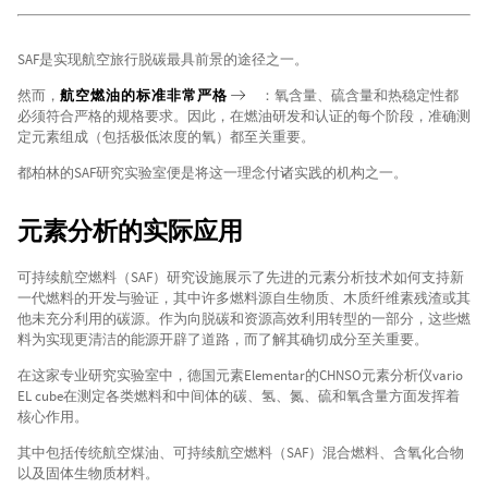
SAF是实现航空旅行脱碳最具前景的途径之一。
然而，
航空燃油的标准非常严格
：氧含量、硫含量和热稳定性都
必须符合严格的规格要求。因此，在燃油研发和认证的每个阶段，准确测
定元素组成（包括极低浓度的氧）都至关重要。
都柏林的SAF研究实验室便是将这一理念付诸实践的机构之一。
元素分析的实际应用
可持续航空燃料（SAF）研究设施展示了先进的元素分析技术如何支持新
一代燃料的开发与验证，其中许多燃料源自生物质、木质纤维素残渣或其
他未充分利用的碳源。作为向脱碳和资源高效利用转型的一部分，这些燃
料为实现更清洁的能源开辟了道路，而了解其确切成分至关重要。
在这家专业研究实验室中，德国元素Elementar的CHNSO元素分析仪vario
EL cube在测定各类燃料和中间体的碳、氢、氮、硫和氧含量方面发挥着
核心作用。
其中包括传统航空煤油、可持续航空燃料（SAF）混合燃料、含氧化合物
以及固体生物质材料。