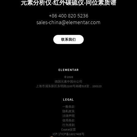
元素分析仪-红外碳硫仪-同位素质谱
+86 400 820 5236
sales-china@elementar.com
联系我们
ELEMENTAR
© 2026
德国元素中国分公司
上海市浦东新区东明路2100号南楼515室，200123
LEGAL
一般条款
隐私政策
法律声明
使用条款
行为准则
Cookie设置
ICP:
沪ICP备16017405号