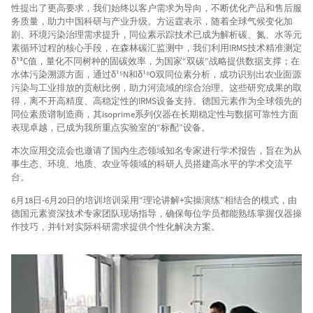
性提出了更高要求，我们始终以客户需求为导向，不断优化产品和售后服
务质量，助力中国科研与产业升级。方运霆表示，随着全球气候变化加
剧、环境污染治理需求提升，同位素示踪技术已成为解析碳、氮、水等元
素循环过程的核心手段，在森林碳汇监测中，我们利用IRMS技术精准测定
δ¹³C值，量化不同树种的固碳效率，为国家“双碳”战略提供数据支撑；在
水体污染溯源方面，通过δ¹⁵N和δ¹⁸O双同位素分析，成功识别出农业面源
污染与工业排放的贡献比例，助力河流域的综合治理。这些研究成果的取
得，离不开高精度、高稳定性的IRMS设备支持。德国元素作为全球领先的
同位素质谱制造商，其isoprime系列仪器在长期稳定性与数据可靠性方面
表现卓越，已成为我所重点实验室的“标配”设备。
本次应用交流会也邀请了国内生态领域知名专家进行学术报告，旨在为从
事生态、环境、地质、农业等领域的科研人员搭建高水平的学术交流平
台。
6月18日-6月20日的培训培训采用“理论讲解+实操演练”相结合的模式，由
德国元素资深技术专家团队现场指导，确保每位学员都能熟练掌握仪器操
作技巧，并针对实际科研需求提供个性化解决方案。