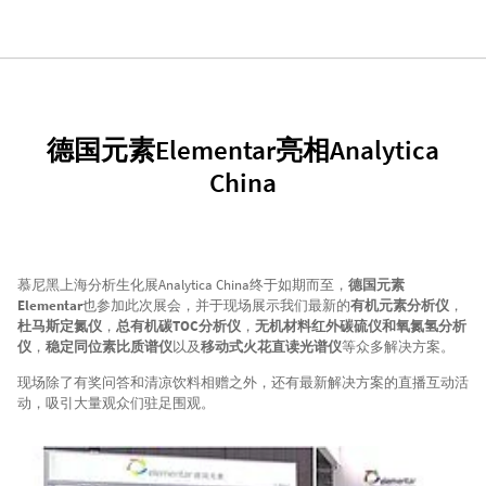
德国元素Elementar亮相Analytica
China
慕尼黑上海分析生化展Analytica China终于如期而至，
德国元素
Elementar
也参加此次展会，并于现场展示我们最新的
有机元素分析仪
，
杜马斯定氮仪
，
总有机碳TOC分析仪
，
无机材料红外碳硫仪和氧氮氢分析
仪
，
稳定同位素比质谱仪
以及
移动式火花直读光谱仪
等众多解决方案。
现场除了有奖问答和清凉饮料相赠之外，还有最新解决方案的直播互动活
动，吸引大量观众们驻足围观。