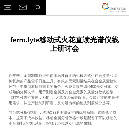
ferro.lyte移动式火花直读光谱仪线
上研讨会
近年来，金属制造行业中使用高性价比的机械方式生产高质量和结
构复杂的产品需求日益上升。有效的元素测量结果在合金质量控制
环节当中扮演着日益重要的角色。火花直读光谱(OES)是更可靠、更
成熟的分析技术，用于测定金属及其合金元素的质量分数或鉴别
（材料可靠性鉴别，PMI）。火花直读光谱仪满足金属行业的更高使
用需求，从生产控制到研发，从对进出料的检测到废料分拣等。
与台式分析仪相比，移动OES具有决定性的优势系统。这降低了成
本，提高了成本效益。移动金属分析仪器一般是配备了可以移动的
小车和电池供电系统，摆脱了环境以及电源的限制。