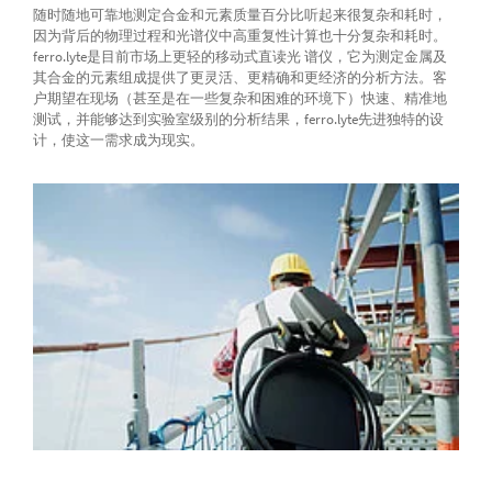
随时随地可靠地测定合金和元素质量百分比听起来很复杂和耗时，
因为背后的物理过程和光谱仪中高重复性计算也十分复杂和耗时。
ferro.lyte是目前市场上更轻的移动式直读光 谱仪，它为测定金属及
其合金的元素组成提供了更灵活、更精确和更经济的分析方法。客
户期望在现场（甚至是在一些复杂和困难的环境下）快速、精准地
测试，并能够达到实验室级别的分析结果，ferro.lyte先进独特的设
计，使这一需求成为现实。