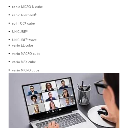
rapid MICRO N cube
rapid N exceed®
soli TOC® cube
UNICUBE®
UNICUBE® trace
vario EL cube
vario MACRO cube
vario MAX cube
vario MICRO cube