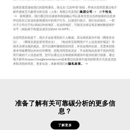
如果您愿意接收我们的新闻通讯，请点击“立刻申请”按钮，即表示您同意通过电子
邮件接收艾力蒙塔分析仪器（上海）有限公司及我们
集团公司
的
个性化
新闻通讯，我们通过结合接收和阅读确认书以及有关您点击的链接的信息来
评估您在已发送的新闻通讯中的用户行为，以便进行统计。我们在此指出，一部
分子公司位于EU/EEA以外的地区，在这些地区，可能没法保证有足够的数据保护
水平（例如基于欧盟达成共识的Art. 45 GDPR）。
在您同意的前提下，我方才会处理您的个人数据。其法律依据为中国《网络安全
法》、《网络交易监督管理办法》、《电信和互联网用户个人信息保护规定》等
相关法律法规的规定。您可以随时撤销您的同意，并在短期内生效，无需承担除
基本传输费用以外的任何费用。您取消同意的决定，不会影响此前基于您的同意
而幵展的个人信息处理。您可以通过点击每期新闻通讯中提供的退订链接，通过
电子邮件向sales-China@elementar.com或者通过此政策中提供的联系方式发送消息
来取消您的同意。更多信息，请参阅我们的
隐私政策。
准备了解有关可靠碳分析的更多信
息？
了解更多