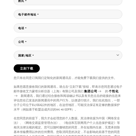
姓氏
*
电子邮件地址
*
电话
*
公司
*
国家/地区
*
立刻下载
您只有在同意订阅我们定制化的新闻通讯后，才能免费下载我们提供的文件。
如果您愿意接收我们的新闻通讯，请点击“立刻下载”按钮，即表示您同意通过电子
邮件接收艾力蒙塔分析仪器（上海）有限公司及我们
集团公司
的
个性化
新闻通讯，我们通过结合接收和阅读确认书以及有关您点击的链接的信息来
评估您在已发送的新闻通讯中的用户行为，以便进行统计。我们在此指出，一部
分子公司位于EU/EEA以外的地区，在这些地区，可能没法保证有足够的数据保护
水平（例如基于欧盟达成共识的Art. 45 GDPR）。
在您同意的前提下，我方才会处理您的个人数据。其法律依据为中国《网络安全
法》、《网络交易监督管理办法》、《电信和互联网用户个人信息保护规定》等
相关法律法规的规定。您可以随时撤销您的同意，并在短期内生效，无需承担除
基本传输费用以外的任何费用。您取消同意的决定，不会影响此前基于您的同意