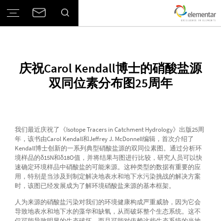
庆祝Carol Kendall博士的硝酸盐源
双同位素分布图25周年
我们最近庆祝了《Isotope Tracers in Catchment Hydrology》出版25周
年，该书由Carol Kendall和Jeffrey J. McDonnell编辑，首次介绍了
Kendall博士创新的一系列典型硝酸盐源的双同位素图。通过分析环
境样品的δ15N和δ18O值，并将结果与图进行比较，研究人员可以快
速确定环境样品中硝酸盐的可能来源。这种类型的数据有重要的应
用，特别是当涉及到制定解决地表水和地下水污染挑战的解决方案
时，该图已经发展成为了解环境硝酸盐来源的基本框架。
人为来源的硝酸盐污染对我们的环境健康构成严重威胁，因为它会
导致地表水和地下水的藻华和缺氧，从而破坏整个生态系统。这不
仅可能导致明显的生态破坏，而且可能对依赖这些生态系统的当地