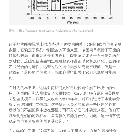
来源：https://wwwrcamnl.wr.usgs.gov/isoig/isopubs/itchfig16-9.html
该图的功能在视觉上很清楚-基于你提供的关于15N和18O同位素值的
数据，它确定了样品中硝酸盐的可能来源。该图简单概括了可能的
硝酸盐来源，但重要的是要考虑到可能影响结果的一系列复杂的自
然过程。这些包括由生物过程引起的样品的硝化和反硝化，氨的挥
发和混合的可能性。这些过程的同位素效应需要被理解，但是一旦
你得到了最终的同位素值，就很容易得出关于它们来源的可能结
论。
在过去的25年里，这幅图使我们更容易理解同位素在环境中的作
用。美国的研究人员收集了大量数据，Carol说:“很容易利用美国的
大型监测项目来获得别人收集的独特样本。对它们进行了水化学分
析，有详细的水文信息。这些研究人员还想知道一些问题的答案，
所以他们不能把样本放在那里，而不分析它们来确定来源。他们可
以绘制他们的河流样本，看看氮的来源是什么。因此，这一情节使
稳定同位素分析在美国更受欢迎。”
在25年的时间里，这幅图被Carol修改了很多次，在她的最初计划，