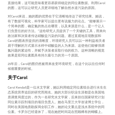
直接结果，这可能意味着更容易获得稳定的同位素数据。利用Carol
的图，这可以让研究人员更详细地了解自然水道污染的原因。
对Carol来说，她的图的优势在于它清晰地传达了研究结果。她说，
有了数据可视化，科学家可以提出更有说服力的论点。“能够展示一
个简单的图，确定氮的热点在哪里，以及来源是什么，是一个让人
们负责任的好方法。”这给研究人员提供了一个关键的工具，用来向
政治家和决策者传达硝酸盐污染的问题。通过直观地呈现数据和
Carol的图表所提供的清晰度，环境研究人员可以以一种利益相关者
易于理解的方式显示水样中硝酸盐的人为来源。这使他们能够强调
氮问题的紧迫性，并赋予决策者采取行动的权力。这种清晰的视觉
效果是双同位素图具有持久吸引力的另一个原因。
25年后，Carol的图仍然被用来改变环境研究，在这个比以往任何时
候都重要的时候。
关于Carol
Carol Kendall是一位水文学家，她以利用稳定同位素组合进行水生生
态系统营养追踪的研究而闻名。她的大部分职业生涯都是在美国地
质调查局度过的，作为一名研究水文学家，后来担任国家研究计划
同位素示踪剂项目的项目负责人。她在马里兰大学攻读博士学位，
同时在美国地质勘探局全职工作，她的论文重点是浅水系统中的同
位素。卡罗尔已经退休了，现在她把时间花在照顾稀有的蝴蝶上。