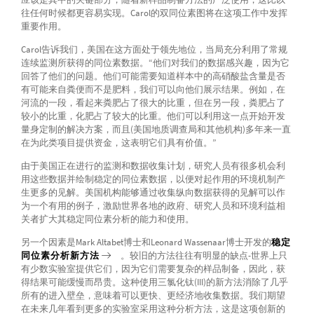
往任何时候都更容易实现。Carol的双同位素图将在这项工作中发挥
重要作用。
Carol告诉我们，美国在这方面处于领先地位，当局充分利用了常规
连续监测所获得的同位素数据。“他们对我们的数据感兴趣，因为它
回答了他们的问题。他们可能需要知道样本中的高硝酸盐含量是否
有可能来自粪便而不是肥料，我们可以向他们展示结果。例如，在
河流的一段，看起来粪肥占了很大的比重，但在另一段，粪肥占了
较小的比重，化肥占了较大的比重。他们可以利用这一点开始开发
量身定制的解决方案，而且(美国地质调查局和其他机构)多年来一直
在为此类项目提供资金，这表明它们具有价值。”
由于美国正在进行的监测和数据收集计划，研究人员有很多机会利
用这些数据并绘制稳定的同位素数据，以便对起作用的环境机制产
生更多的见解。美国机构能够通过收集纵向数据获得的见解可以作
为一个有用的例子，激励世界各地的政府、研究人员和环境利益相
关者扩大其稳定同位素分析的能力和使用。
另一个因素是Mark Altabet博士和Leonard Wassenaar博士开发的
稳定
同位素分析新方法
。较旧的方法往往有明显的缺点-世界上只
有少数实验室提供它们，因为它们需要复杂的样品制备，因此，获
得结果可能缓慢而昂贵。这种使用三氯化钛(III)的新方法消除了几乎
所有的进入壁垒，意味着可以更快、更经济地收集数据。我们期望
在未来几年看到更多的实验室采用这种分析方法，这是这项创新的