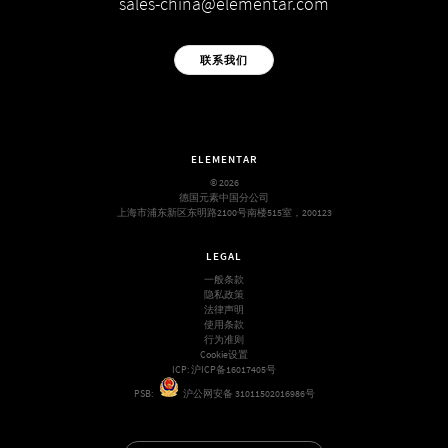
sales-china@elementar.com
联系我们
ELEMENTAR
© 2026
德国元素中国分公司
上海市浦东新区东明路2100号南楼515室，200123
LEGAL
一般条款
隐私政策
法律声明
使用条款
行为准则
Cookie设置
ICP:
沪ICP备16017405号
PSB:
沪公网安备 31011502016986号