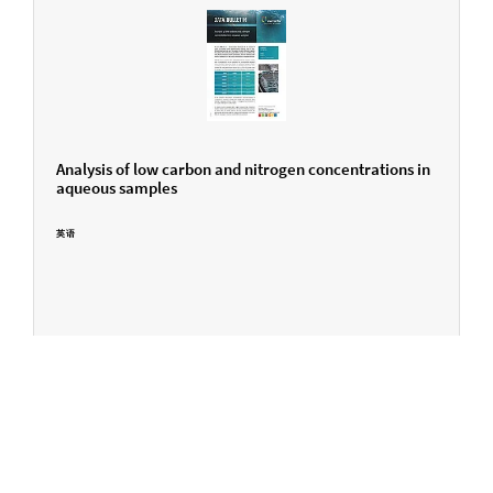
Analysis of low carbon and nitrogen concentrations in
aqueous samples
英语