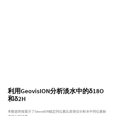
利用GeovisION分析淡水中的δ18O
和δ2H
本数据简报显示了GeovisION稳定同位素比质谱仪分析水中同位素标