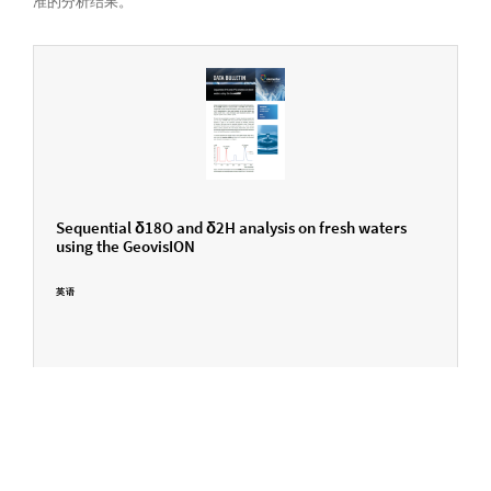
准的分析结果。
Sequential δ18O and δ2H analysis on fresh waters
using the GeovisION
英语