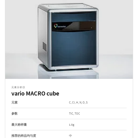
元素分析仪
vario MACRO cube
元素
C, Cl, H, N, O, S
参数
TIC, TOC
最大称样量
1.5g
推荐的样品均匀度
中