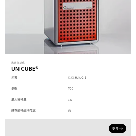
元素分析仪
UNICUBE®
元素
C, Cl, H, N, O, S
参数
TOC
最大称样量
1 g
推荐的样品均匀度
高
更多