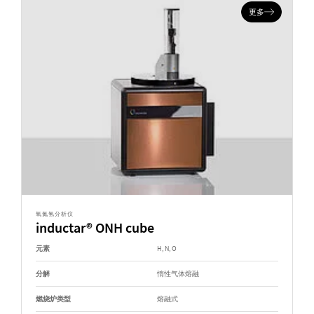
更多
氧氮氢分析仪
inductar® ONH cube
元素
H, N, O
分解
惰性气体熔融
燃烧炉类型
熔融式