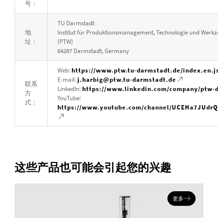
号：
TU Darmstadt
地
Institut für Produktionsmanagement, Technologie und Wer
址：
(PTW)
64287 Darmstadt, Germany
Web:
https://www.ptw.tu-darmstadt.de/index.en.j
E-mail:
j.harbig@ptw.tu-darmstadt.de
联系
LinkedIn:
https://www.linkedin.com/company/ptw-
方
YouTube:
式：
https://www.youtube.com/channel/UCEHa7JUdr
这些产品也可能会引起您的兴趣
更多