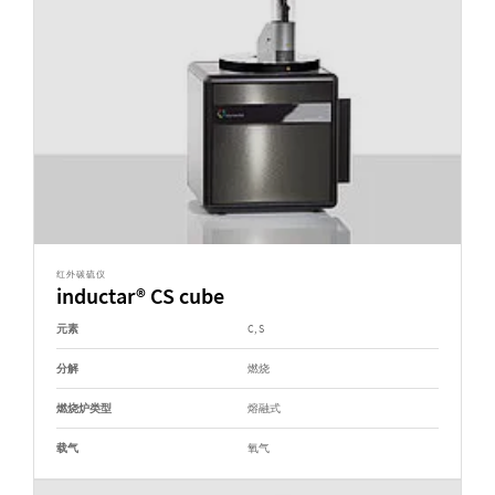
红外碳硫仪
inductar® CS cube
元素
C, S
分解
燃烧
燃烧炉类型
熔融式
载气
氧气