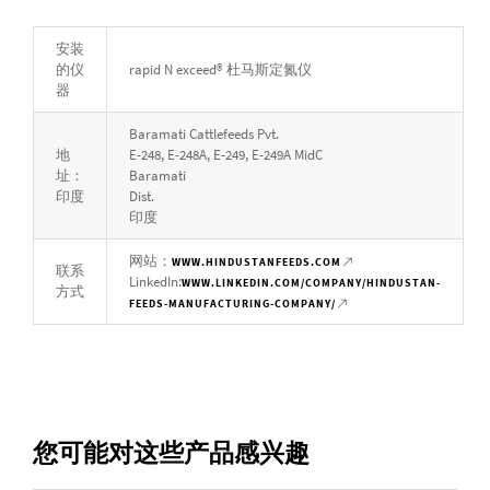
安装
的仪
rapid N exceed® 杜马斯定氮仪
器
Baramati Cattlefeeds Pvt.
地
E-248, E-248A, E-249, E-249A MidC
址：
Baramati
印度
Dist.
印度
网站：
WWW.HINDUSTANFEEDS.COM
联系
LinkedIn:
WWW.LINKEDIN.COM/COMPANY/HINDUSTAN-
方式
FEEDS-MANUFACTURING-COMPANY/
您可能对这些产品感兴趣