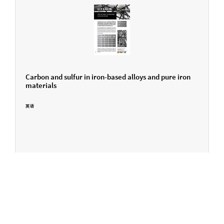
Carbon and sulfur in iron-based alloys and pure iron
materials
英语