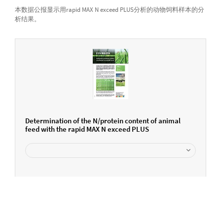
本数据公报显示用rapid MAX N exceed PLUS分析的动物饲料样本的分
析结果。
Determination of the N/protein content of animal
feed with the rapid MAX N exceed PLUS