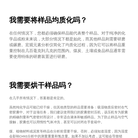
我需要将样品均质化吗？
在任何情况下，您都必须确保样品能代表整个样品。对于纯净的化
学品或粉末来说，大部分情况下都是如此，而其他样品则需要研磨
或碾磨。宏观元素分析仪简化了均质化过程，因为它可以将样品重
量控制在几百毫克到几克的范围内。煤炭、土壤或食品样品通常需
要使用特殊的研磨装置进行研磨。
我需要烘干样品吗？
在几乎所有情况下，答案都是肯定的。
虽然纯化学品可能已经干燥，但其他类型的样品需要准备：吸湿物质应密封在气
密胶囊中。对于这项任务，我们建议使用我们的胶囊密封压机，该压机专为胶囊
的精确剂量和气密密封而设计，非常适合液体和敏感样品。为了防止样品与空气
接触，胶囊也可以用惰性气体冲洗，甚至可以封闭在手套箱中。
煤、植物材料或泥浆等样品在分析前需要干燥。否则，必须知道湿度，因为湿度
会影响CHNS分析中的测量重量和氢含量。如果不加以考虑，这可能会导致错