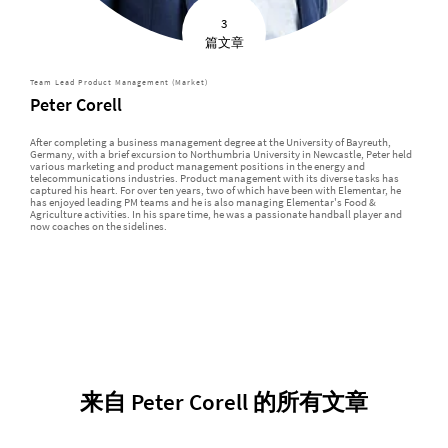
3
篇文章
Team Lead Product Management (Market)
Peter Corell
After completing a business management degree at the University of Bayreuth,
Germany, with a brief excursion to Northumbria University in Newcastle, Peter held
various marketing and product management positions in the energy and
telecommunications industries. Product management with its diverse tasks has
captured his heart. For over ten years, two of which have been with Elementar, he
has enjoyed leading PM teams and he is also managing Elementar's Food &
Agriculture activities. In his spare time, he was a passionate handball player and
now coaches on the sidelines.
来自 Peter Corell 的所有文章