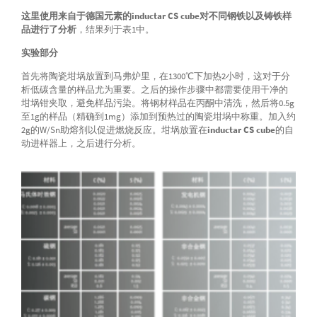
这里使用来自于德国元素的inductar CS cube对不同钢铁以及铸铁样
品进行了分析
，结果列于表1中。
实验部分
首先将陶瓷坩埚放置到马弗炉里，在1300℃下加热2小时，这对于分
析低碳含量的样品尤为重要。之后的操作步骤中都需要使用干净的
坩埚钳夹取，避免样品污染。将钢材样品在丙酮中清洗，然后将0.5g
至1g的样品（精确到1mg）添加到预热过的陶瓷坩埚中称重。加入约
2g的W/Sn助熔剂以促进燃烧反应。坩埚放置在
inductar CS cube
的自
动进样器上，之后进行分析。